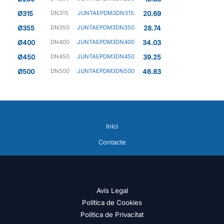
Ø315
DN315
JUNTAEPDM3DN315
20.69
Ø355
DN350
JUNTAEPDM3DN350
28.74
Ø400
DN400
JUNTAEPDM3DN400
34.03
Ø450
DN450
JUNTAEPDM3DN450
39.25
Ø500
DN500
JUNTAEPDM3DN500
46.83
Inici
Contacte
Avís Legal
Política de Cookies
Politica de Privacitat