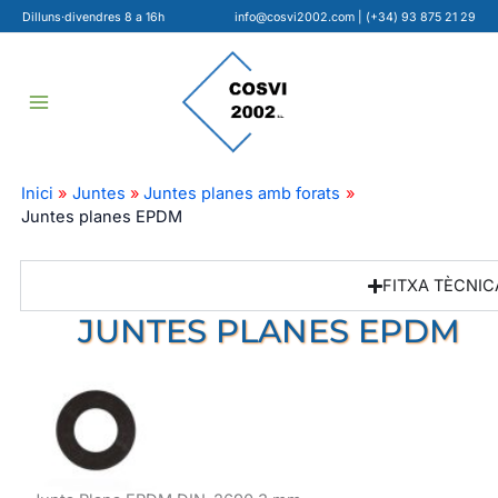
Ir
Dilluns·divendres 8 a 16h
info@cosvi2002.com
|
(+34) 93 875 21 29
al
contenido
Inici
Juntes
Juntes planes amb forats
Juntes planes EPDM
FITXA TÈCNIC
JUNTES PLANES EPDM