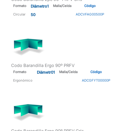
Formato
Diámetro1
Malla/Celda
Código
Circular
50
ADCVFAG00500P
Codo Barandilla Ergo 90º PRFV
Formato
Diámetr01
Malla/Celda
Código
Ergonómico
ADCGFYT00000P