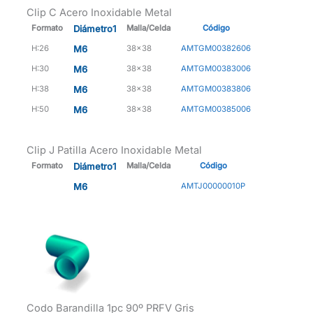
Clip C Acero Inoxidable Metal
Formato
Diámetro1
Malla/Celda
Código
H:26
M6
38x38
AMTGM00382606
H:30
M6
38x38
AMTGM00383006
H:38
M6
38x38
AMTGM00383806
H:50
M6
38x38
AMTGM00385006
Clip J Patilla Acero Inoxidable Metal
Formato
Diámetro1
Malla/Celda
Código
M6
AMTJ00000010P
Codo Barandilla 1pc 90º PRFV Gris