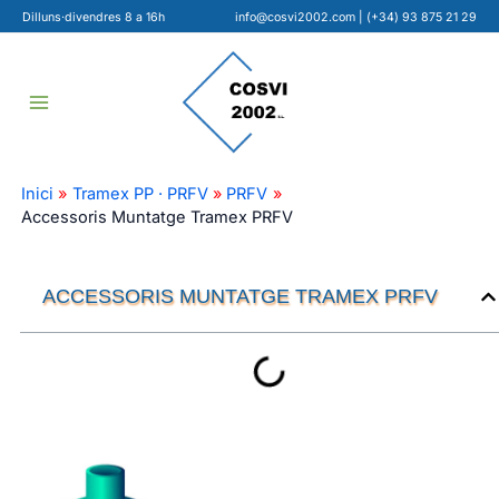
Ir
Dilluns·divendres 8 a 16h
info@cosvi2002.com
|
(+34) 93 875 21 29
al
contenido
Inici
Tramex PP · PRFV
PRFV
Accessoris Muntatge Tramex PRFV
ACCESSORIS MUNTATGE TRAMEX PRFV