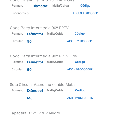
Codo Barandilla Ergo 90º PRFV Gris
Formato
Diámetro1
Malla/Celda
Código
Ergonómico
ADCGFAG00000P
Codo Barra Intermedia 90º PRFV
Formato
Diámetro1
Malla/Celda
Código
Circular
50
ADCHFYT00000P
Codo Barra Intermedia 90º PRFV Gris
Formato
Diámetro1
Malla/Celda
Código
Circular
50
ADCHFGG00000P
Seta Circular Acero Inoxidable Metal
Formato
Diámetro1
Malla/Celda
Código
M6
AMTHM0M0819T6
Tapadera B 125 PRFV Negro