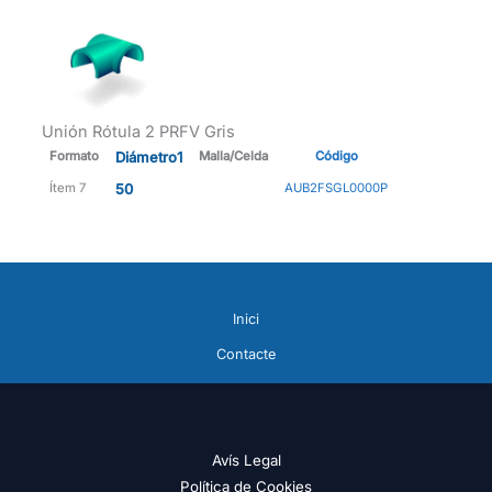
Unión Rótula 2 PRFV Gris
Formato
Diámetro1
Malla/Celda
Código
Ítem 7
50
AUB2FSGL0000P
Inici
Contacte
Avís Legal
Política de Cookies