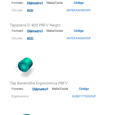
Formato
Diámetro1
Malla/Celda
Código
Circular
600
AEPBFAN06000P
Tapadera D 400 PRFV Negro
Formato
Diámetro1
Malla/Celda
Código
Circular
600
AEPDFAN06000P
Tap Barandilla Ergonómica PRFV
Formato
Diámetro1
Malla/Celda
Código
Ergónomico
AEBEFYT00000P