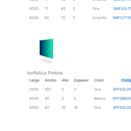
6000
71
65
5
Gris
SMFSGL7
6000
85
70
5
Amarillo
SMFSYT8
Isoftálica Pletina
Largo
Ancho
Alto
Espesor
Color
Códi
2000
100
5
5
Gris
SPFSGL01
6000
40
5
5
Blanco
SPFSBB00
6000
60
16
16
Gris
SPFSGL00