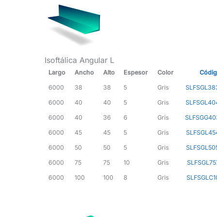
Isoftálica Angular L
Largo
Ancho
Alto
Espesor
Color
Códi
6000
38
38
5
Gris
SLFSGL38
6000
40
40
5
Gris
SLFSGL40
6000
40
36
6
Gris
SLFSGG40
6000
45
45
5
Gris
SLFSGL45
6000
50
50
5
Gris
SLFSGL50
6000
75
75
10
Gris
SLFSGL75
6000
100
100
8
Gris
SLFSGLC1