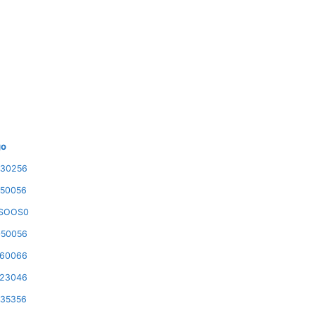
go
30256
50056
SOOS0
50056
60066
23046
35356