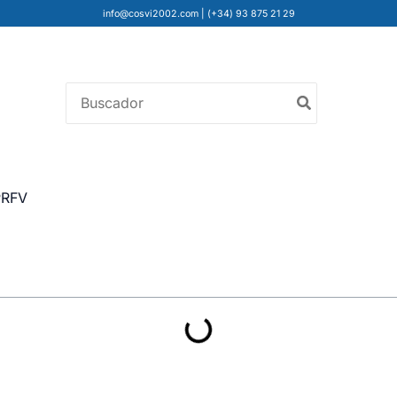
info@cosvi2002.com
|
(+34) 93 875 21 29
Buscar
por:
PRFV