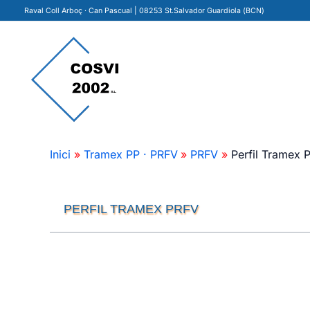
Ir
Raval Coll Arboç · Can Pascual | 08253 St.Salvador Guardiola (BCN)
al
contenido
Inici
Tramex PP · PRFV
PRFV
Perfil Tramex 
PERFIL TRAMEX PRFV