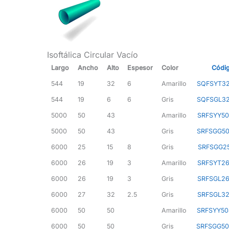
Isoftálica Circular Vacío
Largo
Ancho
Alto
Espesor
Color
Códi
544
19
32
6
Amarillo
SQFSYT32
544
19
6
6
Gris
SQFSGL32
5000
50
43
Amarillo
SRFSYY50
5000
50
43
Gris
SRFSGG50
6000
25
15
8
Gris
SRFSGG25
6000
26
19
3
Amarillo
SRFSYT26
6000
26
19
3
Gris
SRFSGL26
6000
27
32
2.5
Gris
SRFSGL32
6000
50
50
Amarillo
SRFSYY50
6000
50
50
Gris
SRFSGG50