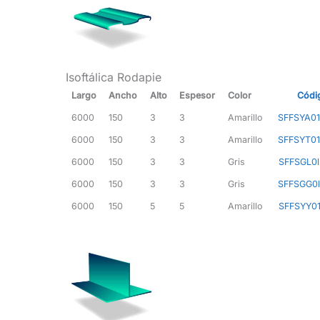
Isoftálica Rodapie
Largo
Ancho
Alto
Espesor
Color
Códi
6000
150
3
3
Amarillo
SFFSYA0
6000
150
3
3
Amarillo
SFFSYT0
6000
150
3
3
Gris
SFFSGL0
6000
150
3
3
Gris
SFFSGG0
6000
150
5
5
Amarillo
SFFSYY0