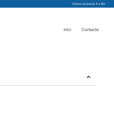
Dilluns·divendres 8 a 16h
Inici
Contacte