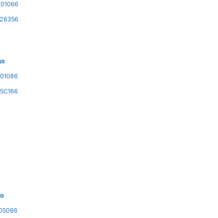
01066
28356
go
01086
5C166
go
05086