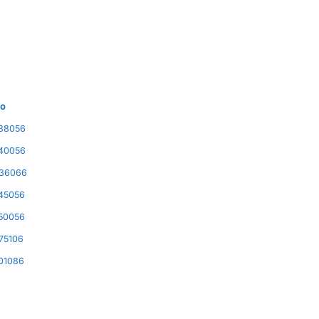
go
38056
40056
36066
45056
50056
75106
01086