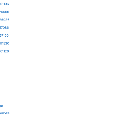
01106
26066
26086
57086
57100
01530
01126
go
65056