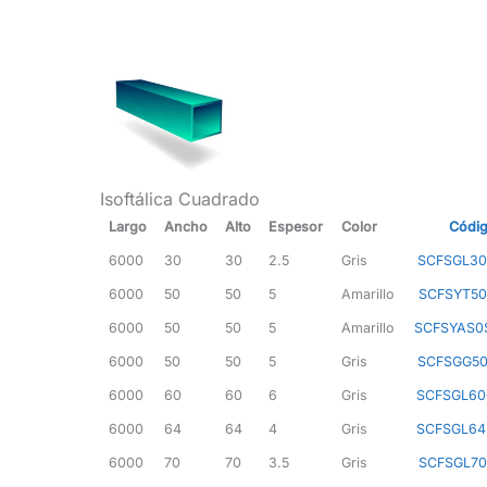
Isoftálica Cuadrado
Largo
Ancho
Alto
Espesor
Color
Códi
6000
30
30
2.5
Gris
SCFSGL30
6000
50
50
5
Amarillo
SCFSYT50
6000
50
50
5
Amarillo
SCFSYAS0
6000
50
50
5
Gris
SCFSGG50
6000
60
60
6
Gris
SCFSGL60
6000
64
64
4
Gris
SCFSGL64
6000
70
70
3.5
Gris
SCFSGL70