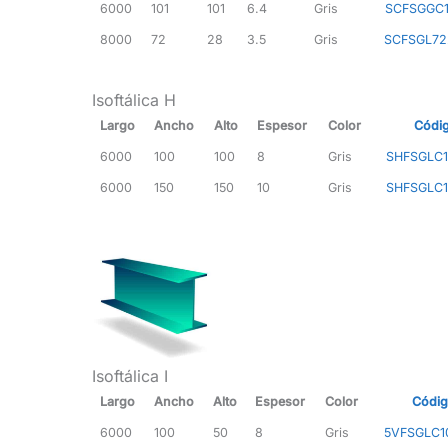
6000
101
101
6.4
Gris
SCFSGGC1
8000
72
28
3.5
Gris
SCFSGL72
Isoftálica H
Largo
Ancho
Alto
Espesor
Color
Códi
6000
100
100
8
Gris
SHFSGLC1
6000
150
150
10
Gris
SHFSGLC1
Isoftálica I
Largo
Ancho
Alto
Espesor
Color
Códi
6000
100
50
8
Gris
5VFSGLC1