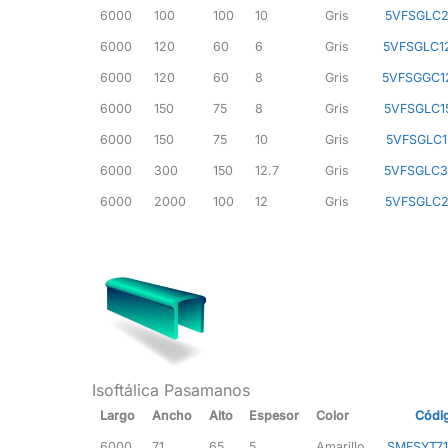
6000
100
100
10
Gris
5VFSGLC2
6000
120
60
6
Gris
5VFSGLC1
6000
120
60
8
Gris
5VFSGGC1
6000
150
75
8
Gris
5VFSGLC1
6000
150
75
10
Gris
5VFSGLC1
6000
300
150
12.7
Gris
5VFSGLC3
6000
2000
100
12
Gris
5VFSGLC2
Isoftálica Pasamanos
Largo
Ancho
Alto
Espesor
Color
Códi
6000
71
65
5
Amarillo
SMFSYT71