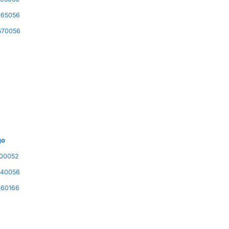
165056
570056
go
00052
40056
60166