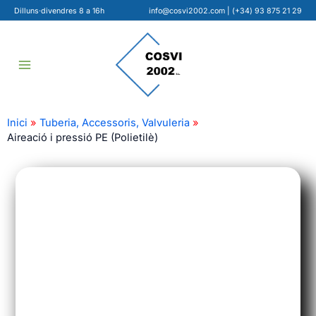
Ir
Dilluns·divendres 8 a 16h
info@cosvi2002.com
|
(+34) 93 875 21 29
al
contenido
Inici
Tuberia, Accessoris, Valvuleria
Aireació i pressió PE (Polietilè)