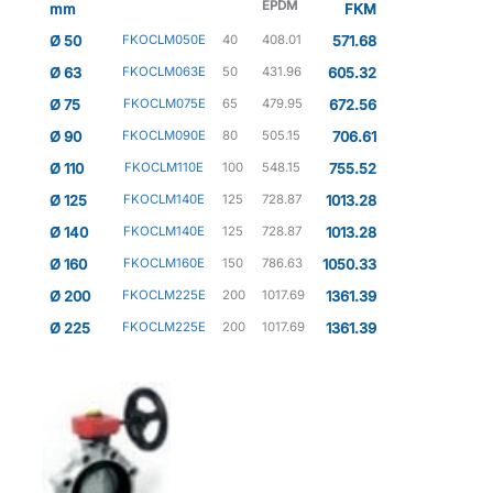
EPDM
mm
FKM
Ø 50
FKOCLM050E
40
408.01
571.68
Ø 63
FKOCLM063E
50
431.96
605.32
Ø 75
FKOCLM075E
65
479.95
672.56
Ø 90
FKOCLM090E
80
505.15
706.61
Ø 110
FKOCLM110E
100
548.15
755.52
Ø 125
FKOCLM140E
125
728.87
1013.28
Ø 140
FKOCLM140E
125
728.87
1013.28
Ø 160
FKOCLM160E
150
786.63
1050.33
Ø 200
FKOCLM225E
200
1017.69
1361.39
Ø 225
FKOCLM225E
200
1017.69
1361.39