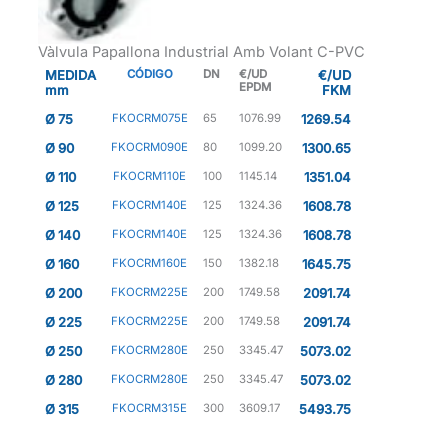
Vàlvula Papallona Industrial Amb Volant C-PVC
MEDIDA
CÓDIGO
DN
€/UD
€/UD
EPDM
mm
FKM
Ø 75
FKOCRM075E
65
1076.99
1269.54
Ø 90
FKOCRM090E
80
1099.20
1300.65
Ø 110
FKOCRM110E
100
1145.14
1351.04
Ø 125
FKOCRM140E
125
1324.36
1608.78
Ø 140
FKOCRM140E
125
1324.36
1608.78
Ø 160
FKOCRM160E
150
1382.18
1645.75
Ø 200
FKOCRM225E
200
1749.58
2091.74
Ø 225
FKOCRM225E
200
1749.58
2091.74
Ø 250
FKOCRM280E
250
3345.47
5073.02
Ø 280
FKOCRM280E
250
3345.47
5073.02
Ø 315
FKOCRM315E
300
3609.17
5493.75