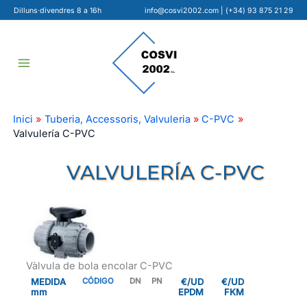
Ir
Dilluns·divendres 8 a 16h
info@cosvi2002.com
|
(+34) 93 875 21 29
al
contenido
Inici
Tuberia, Accessoris, Valvuleria
C-PVC
Valvulería C-PVC
VALVULERÍA C-PVC
Vàlvula de bola encolar C-PVC
MEDIDA
CÓDIGO
DN
PN
€/UD
€/UD
mm
EPDM
FKM