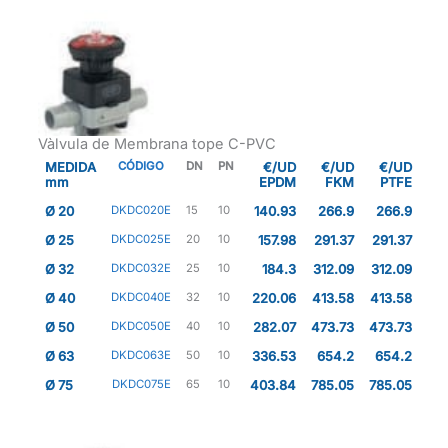
Vàlvula de Membrana tope C-PVC
MEDIDA
CÓDIGO
DN
PN
€/UD
€/UD
€/UD
mm
EPDM
FKM
PTFE
Ø 20
DKDC020E
15
10
140.93
266.9
266.9
Ø 25
DKDC025E
20
10
157.98
291.37
291.37
Ø 32
DKDC032E
25
10
184.3
312.09
312.09
Ø 40
DKDC040E
32
10
220.06
413.58
413.58
Ø 50
DKDC050E
40
10
282.07
473.73
473.73
Ø 63
DKDC063E
50
10
336.53
654.2
654.2
Ø 75
DKDC075E
65
10
403.84
785.05
785.05