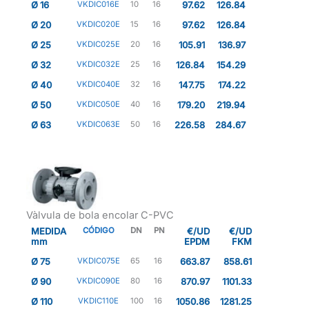
Ø 16
VKDIC016E
10
16
97.62
126.84
Ø 20
VKDIC020E
15
16
97.62
126.84
Ø 25
VKDIC025E
20
16
105.91
136.97
Ø 32
VKDIC032E
25
16
126.84
154.29
Ø 40
VKDIC040E
32
16
147.75
174.22
Ø 50
VKDIC050E
40
16
179.20
219.94
Ø 63
VKDIC063E
50
16
226.58
284.67
Vàlvula de bola encolar C-PVC
MEDIDA
CÓDIGO
DN
PN
€/UD
€/UD
mm
EPDM
FKM
Ø 75
VKDIC075E
65
16
663.87
858.61
Ø 90
VKDIC090E
80
16
870.97
1101.33
Ø 110
VKDIC110E
100
16
1050.86
1281.25