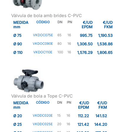
Vàlvula de bola amb brides C-PVC
MEDIDA
CÓDIGO
DN
PN
€/UD
€/UD
mm
EPDM
FKM
Ø 75
VKDOC075E
65
16
995.75
1,190.53
Ø 90
VKDOC090E
80
16
1,306.50
1,536.86
Ø 110
VKDOC110E
100
16
1,576.29
1,806.65
Vàlvula de bola a Tope C-PVC
MEDIDA
CÓDIGO
DN
PN
€/UD
€/UD
mm
EPDM
FKM
Ø 20
VKDDC020E
15
16
112.22
141.52
Ø 25
VKDDC025E
20
16
121.42
144.20