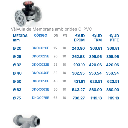
Vàlvula de Membrana amb brides C-PVC
MEDIDA
CÓDIGO
DN
PN
€/UD
€/UD
€/UD
mm
EPDM
FKM
PTFE
Ø 20
DKOC020E
15
10
240.90
366.81
366.81
Ø 25
DKOC025E
20
10
262.58
395.96
395.96
Ø 32
DKOC032E
25
10
293.19
420.96
420.96
Ø 40
DKOC040E
32
10
362.95
556.54
556.54
Ø 50
DKOC050E
40
10
431.81
623.51
623.51
Ø 63
DKOC063E
50
10
543.27
860.90
860.90
Ø 75
DKOC075E
65
10
706.27
1119.18
1119.18