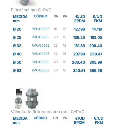
Filtre Inclinat C-PVC
MEDIDA
CÓDIGO
DN
PN
€/UD
€/UD
mm
EPDM
FKM
Ø 20
RVUIC020E
15
16
127.98
147.19
Ø 25
RVUIC025E
20
16
138.23
162.05
Ø 32
RVUIC032E
25
16
181.83
209.40
Ø 40
RVUIC040E
32
16
207.99
259.41
Ø 50
RVUIC050E
40
16
263.40
305.99
Ø 63
RVUIC063E
50
16
343.61
385.56
Vàlvula de Retenció amb moll C-PVC
MEDIDA
CÓDIGO
DN
PN
€/UD
€/UD
mm
EPDM
FKM