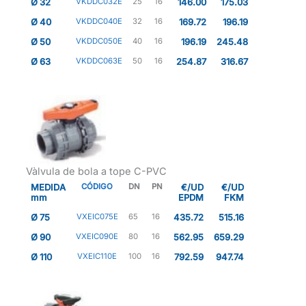
Ø 32
VKDDC032E
25
16
146.00
175.03
Ø 40
VKDDC040E
32
16
169.72
196.19
Ø 50
VKDDC050E
40
16
196.19
245.48
Ø 63
VKDDC063E
50
16
254.87
316.67
Vàlvula de bola a tope C-PVC
MEDIDA
CÓDIGO
DN
PN
€/UD
€/UD
mm
EPDM
FKM
Ø 75
VXEIC075E
65
16
435.72
515.16
Ø 90
VXEIC090E
80
16
562.95
659.29
Ø 110
VXEIC110E
100
16
792.59
947.74