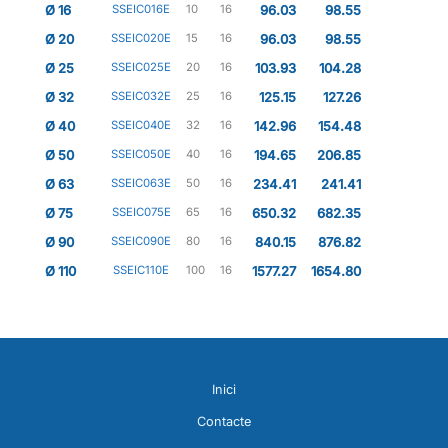
Ø 16
SSEIC016E
10
16
96.03
98.55
Ø 20
SSEIC020E
15
16
96.03
98.55
Ø 25
SSEIC025E
20
16
103.93
104.28
Ø 32
SSEIC032E
25
16
125.15
127.26
Ø 40
SSEIC040E
32
16
142.96
154.48
Ø 50
SSEIC050E
40
16
194.65
206.85
Ø 63
SSEIC063E
50
16
234.41
241.41
Ø 75
SSEIC075E
65
16
650.32
682.35
Ø 90
SSEIC090E
80
16
840.15
876.82
Ø 110
SSEIC110E
100
16
1577.27
1654.80
Inici
Contacte