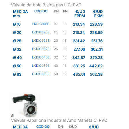
Vàlvula de bola 3 vies pas L C-PVC
MEDIDA
CÓDIGO
DN
PN
€/UD
€/UD
mm
EPDM
FKM
Ø 16
LKDIC016E
10
16
213.34
228.59
Ø 20
LKDIC020E
15
16
213.34
228.59
Ø 25
LKDIC025E
20
16
231.42
251.76
Ø 32
LKDIC032E
25
16
277.00
302.31
Ø 40
LKDIC040E
32
16
342.87
379.38
Ø 50
LKDIC050E
40
16
381.25
442.62
Ø 63
LKDIC063E
50
16
485.01
562.38
Vàlvula Papallona Industrial Amb Maneta C-PVC
MEDIDA
CÓDIGO
DN
€/UD
€/UD