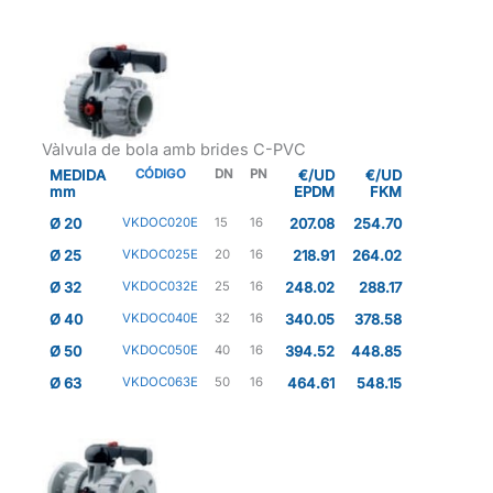
Vàlvula de bola amb brides C-PVC
MEDIDA
CÓDIGO
DN
PN
€/UD
€/UD
mm
EPDM
FKM
Ø 20
VKDOC020E
15
16
207.08
254.70
Ø 25
VKDOC025E
20
16
218.91
264.02
Ø 32
VKDOC032E
25
16
248.02
288.17
Ø 40
VKDOC040E
32
16
340.05
378.58
Ø 50
VKDOC050E
40
16
394.52
448.85
Ø 63
VKDOC063E
50
16
464.61
548.15