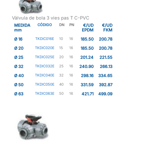
Vàlvula de bola 3 vies pas T C-PVC
MEDIDA
CÓDIGO
DN
PN
€/UD
€/UD
mm
EPDM
FKM
Ø 16
TKDIC016E
10
16
185.50
200.78
Ø 20
TKDIC020E
15
16
185.50
200.78
Ø 25
TKDIC025E
20
16
201.24
221.55
Ø 32
TKDIC032E
25
16
240.90
266.13
Ø 40
TKDIC040E
32
16
298.16
334.65
Ø 50
TKDIC050E
40
16
331.59
392.87
Ø 63
TKDIC063E
50
16
421.71
499.09